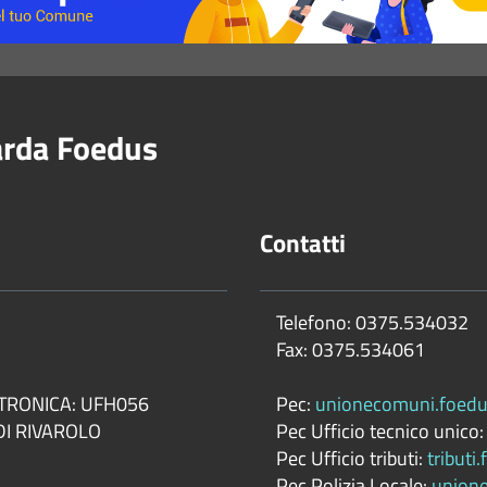
rda Foedus
Contatti
Telefono: 0375.534032
Fax: 0375.534061
TTRONICA: UFH056
Pec:
unionecomuni.foedu
DI RIVAROLO
Pec Ufficio tecnico unico
Pec Ufficio tributi:
tributi
Pec Polizia Locale:
unione