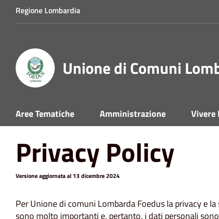
Regione Lombardia
Unione di Comuni Lom
Home
Privacy
Aree Tematiche
Amministrazione
Vivere
Privacy Policy
Versione aggiornata al 13 dicembre 2024
Per Unione di comuni Lombarda Foedus la privacy e la si
sono molto importanti e, pertanto, i dati personali sono