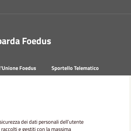
barda Foedus
 l'Unione Foedus
Sportello Telematico
curezza dei dati personali dell’utente
 raccolti e gestiti con la massima