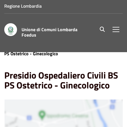
Regione Lombardia
Unione di Comuni Lombarda
site.searc
Men
Foedus
Home
Punti di Interesse
Presidio Ospedaliero Civili BS
PS Ostetrico - Ginecologico
Presidio Ospedaliero Civili BS
PS Ostetrico - Ginecologico