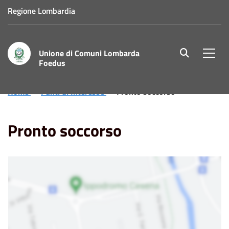
Regione Lombardia
Unione di Comuni Lombarda
site.searc
Men
Foedus
Home
Punti di Interesse
Pronto soccorso
Pronto soccorso