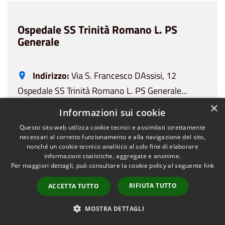
Ospedale SS Trinità Romano L. PS
Generale
Indirizzo:
Via S. Francesco DAssisi, 12
Ospedale SS Trinità Romano L. PS Generale...
×
Vedi dettagli
Informazioni sui cookie
Questo sito web utilizza cookie tecnici e assimilati strettamente
necessari al corretto funzionamento e alla navigazione del sito,
nonché un cookie tecnico analitico al solo fine di elaborare
informazioni statistiche, aggregate e anonime.
Per maggiori dettagli, può consultare la cookie policy al seguente
link
Ospedale SS. Annunziata Varzi PS
Generale
RIFIUTA TUTTO
ACCETTA TUTTO
MOSTRA DETTAGLI
Indirizzo:
Via F. Repetti, 2