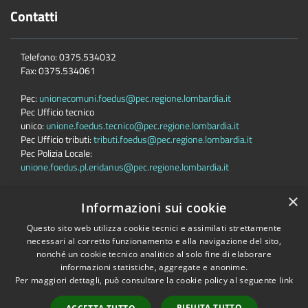
Contatti
Telefono: 0375.534032
Fax: 0375.534061
Pec:
unionecomuni.foedus@pec.regione.lombardia.it
Pec Ufficio tecnico
unico:
unione.foedus.tecnico@pec.regione.lombardia.it
Pec Ufficio tributi:
tributi.foedus@pec.regione.lombardia.it
Pec Polizia Locale:
unione.foedus.pl.eridanus@pec.regione.lombardia.it
×
Informazioni sui cookie
Questo sito web utilizza cookie tecnici e assimilati strettamente
necessari al corretto funzionamento e alla navigazione del sito,
Accessibilità
Privacy
Cookie
Mappa del sito
nonché un cookie tecnico analitico al solo fine di elaborare
Dichiarazione di accessibilità AGID
Link Utili
informazioni statistiche, aggregate e anonime.
Per maggiori dettagli, può consultare la cookie policy al seguente
link
Copyright © 2026 • Unione di Comuni Lombarda Foedus • Powered by
Municipium
•
Accesso redazione
RIFIUTA TUTTO