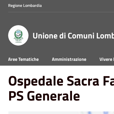
Regione Lombardia
Unione di Comuni Lom
Home
Punti di Interesse
Ospedale Sacra Famiglia Erb
Aree Tematiche
Amministrazione
Vivere
Ospedale Sacra F
PS Generale