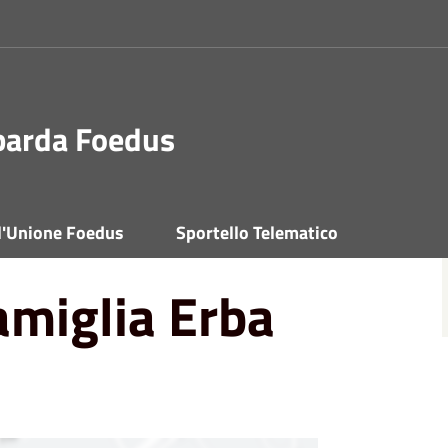
barda Foedus
a PS Generale
 l'Unione Foedus
Sportello Telematico
amiglia Erba