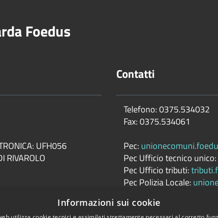
rda Foedus
Contatti
Telefono: 0375.534032
Fax: 0375.534061
TTRONICA: UFH056
Pec:
unionecomuni.foedu
DI RIVAROLO
Pec Ufficio tecnico unico
Pec Ufficio tributi:
tributi
Pec Polizia Locale:
unione
Informazioni sui cookie
web utilizza cookie tecnici e assimilati strettamente necessari al corretto fu