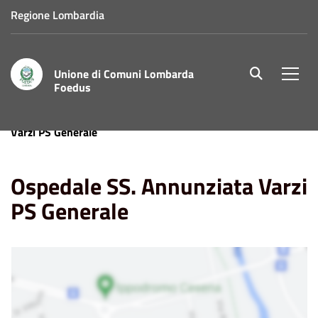
Regione Lombardia
Unione di Comuni Lombarda
site.searc
Men
Foedus
Home
Punti di Interesse
Ospedale SS. Annunziata
Varzi PS Generale
Ospedale SS. Annunziata Varzi
PS Generale