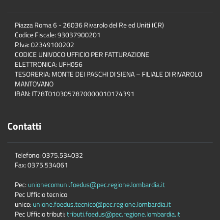
Piazza Roma 6 - 26036 Rivarolo del Re ed Uniti (CR)
Codice Fiscale: 93037900201
P.Iva: 02349100202
CODICE UNIVOCO UFFICIO PER FATTURAZIONE
ELETTRONICA: UFH056
TESORERIA: MONTE DEI PASCHI DI SIENA – FILIALE DI RIVAROLO
MANTOVANO
IBAN: IT78T0103057870000010174391
Contatti
Telefono: 0375.534032
Fax: 0375.534061
Pec:
unionecomuni.foedus@pec.regione.lombardia.it
Pec Ufficio tecnico
unico:
unione.foedus.tecnico@pec.regione.lombardia.it
Pec Ufficio tributi:
tributi.foedus@pec.regione.lombardia.it