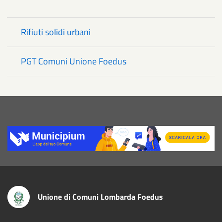
Rifiuti solidi urbani
PGT Comuni Unione Foedus
Title
Unione di Comuni Lombarda Foedus