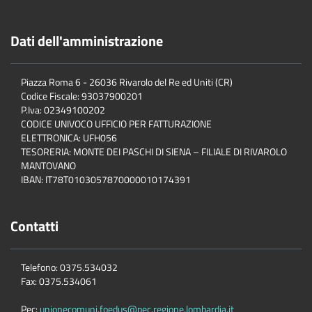
Dati dell'amministrazione
Piazza Roma 6 - 26036 Rivarolo del Re ed Uniti (CR)
Codice Fiscale: 93037900201
P.Iva: 02349100202
CODICE UNIVOCO UFFICIO PER FATTURAZIONE
ELETTRONICA: UFH056
TESORERIA: MONTE DEI PASCHI DI SIENA – FILIALE DI RIVAROLO
MANTOVANO
IBAN: IT78T0103057870000010174391
Contatti
Telefono: 0375.534032
Fax: 0375.534061
Pec:
unionecomuni.foedus@pec.regione.lombardia.it